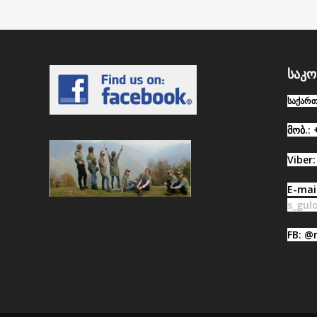
საკო
საქართ
მობ.: 
Viber:
E-mai
s_gu
FB: 